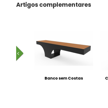
Artigos complementares
m Costas
Banco sem Costas
C