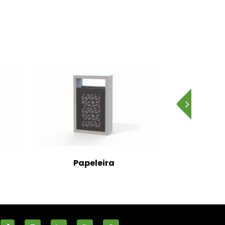
Papeleira
Papeleira 