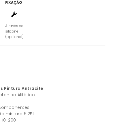
FIXAÇÃO
Através de
silicone
(opcional)
s Pintura Antracite:
etanico Alifático
 componentes
da mistura 6.25L
U 10-200