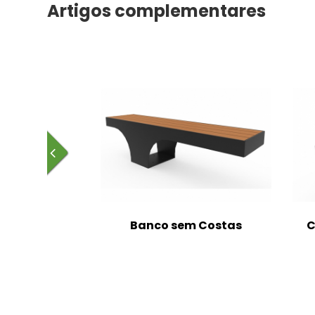
Artigos complementares
m Costas
Banco sem Costas
C