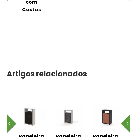
as
com
Costas
Artigos relacionados
nto
Papeleira
Papeleira
Papeleira
Pa