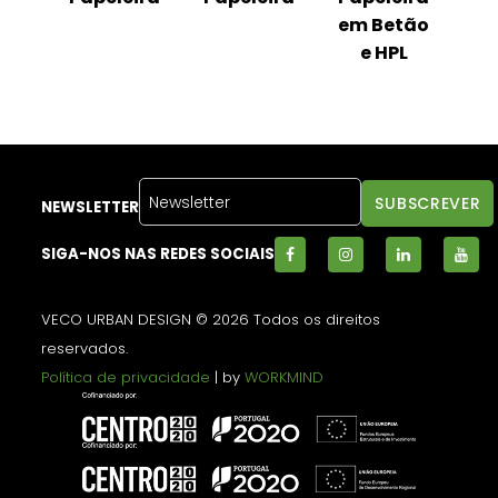
em Betão
em
e HPL
NEWSLETTER
SIGA-NOS NAS REDES SOCIAIS
VECO URBAN DESIGN © 2026 Todos os direitos
reservados.
Política de privacidade
| by
WORKMIND