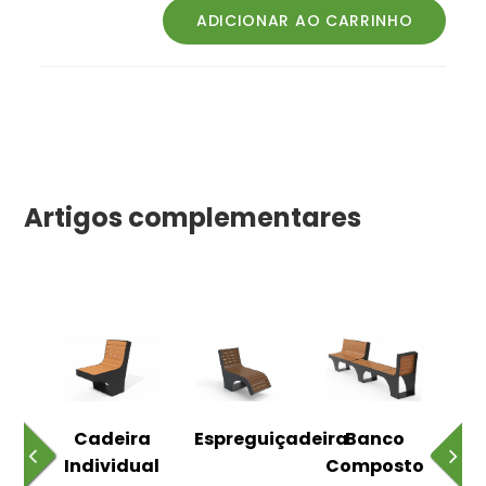
Artigos complementares
o
Cadeira
Espreguiçadeira
Banco
m
Individual
Composto