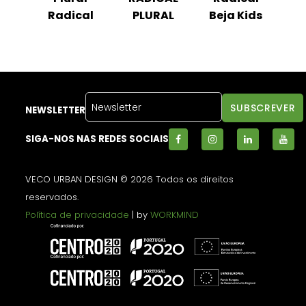
l
Radical
PLURAL
Beja Kids
NEWSLETTER
SIGA-NOS NAS REDES SOCIAIS
VECO URBAN DESIGN © 2026 Todos os direitos
reservados.
Política de privacidade
| by
WORKMIND