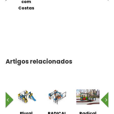
as
com
Costas
Artigos relacionados
al
Plural
RADICAL
Radical
R