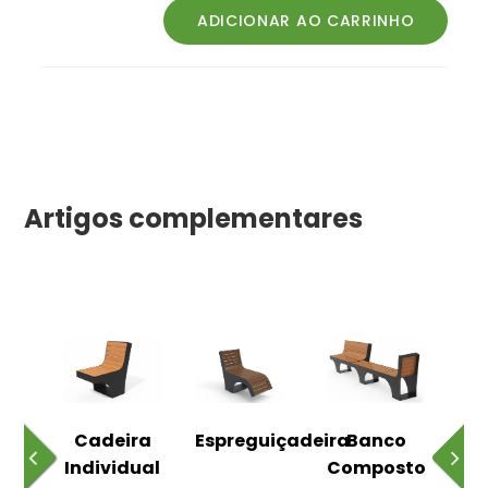
Artigos complementares
o
Cadeira
Espreguiçadeira
Banco
m
Individual
Composto