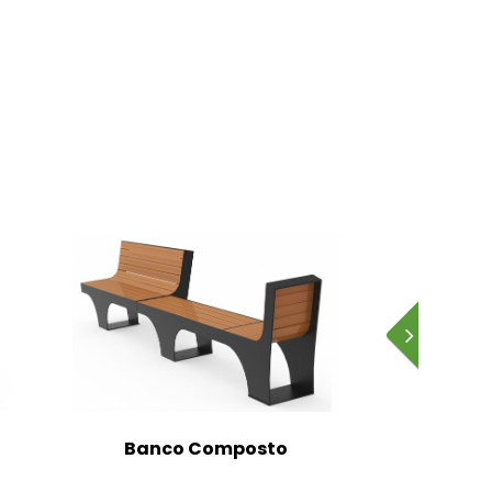
Banco Composto
Banc