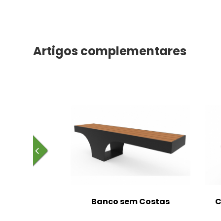
Artigos complementares
m Costas
Banco sem Costas
C