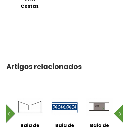
Costas
Artigos relacionados
de
Baia de
Baia de
Baia de
B