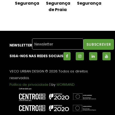
nça
Segurança
Segurança
Segurança
Se
de Praia
NEWSLETTER
SIGA-NOS NAS REDES SOCIAIS
VECO URBAN DESIGN © 2026 Todos os direitos
reservados.
Política de privacidade
| by
WORKMIND