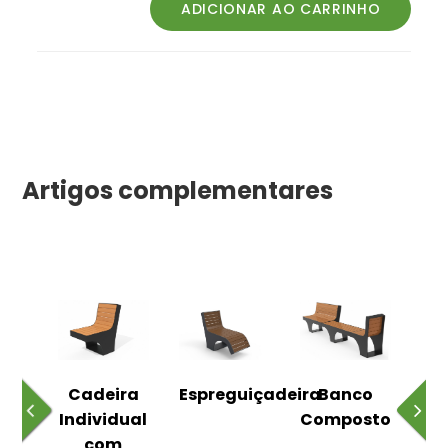
Artigos complementares
o
Cadeira
Espreguiçadeira
Banco
m
Individual
Composto
as
com