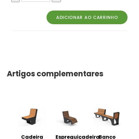
Artigos complementares
o
Cadeira
Espreguiçadeira
Banco