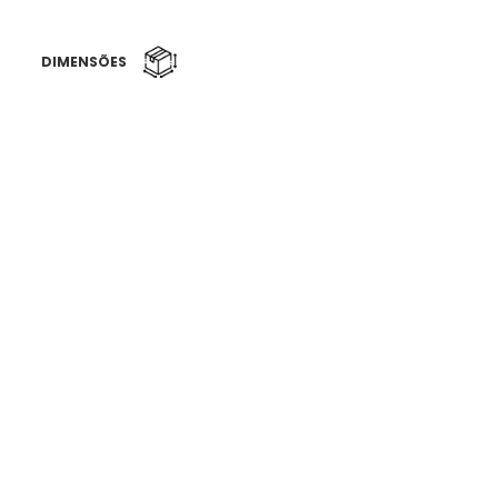
DIMENSÕES
500 x 300 x 900mm
FIXAÇÃO
Bucha metálica
DETALHES
Observação:
Inclui balde de plástico com capacidade para
60 lt´s & fechadura com chave
Design by:
João Rebelo