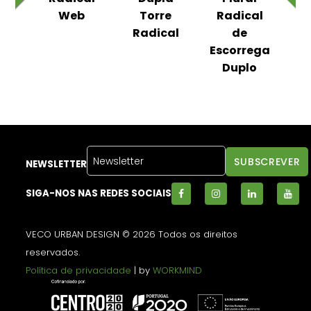
al
Web
Torre
Radical
R
m
Radical
de
ega
Escorrega
Es
Duplo
NEWSLETTER
SIGA-NOS NAS REDES SOCIAIS
VECO URBAN DESIGN © 2026 Todos os direitos
reservados.
Política de privacidade
| by
WORKMIND