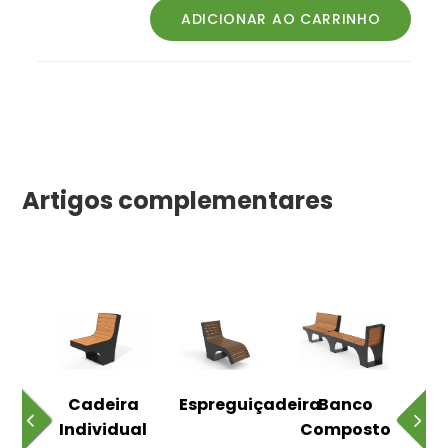
Artigos complementares
o
Cadeira
Espreguiçadeira
Banco
m
Individual
Composto