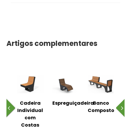
Artigos complementares
o
Cadeira
Espreguiçadeira
Banco
m
Individual
Composto
as
com
Costas