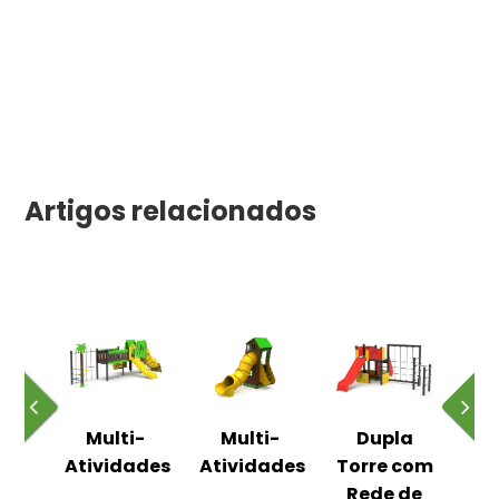
Artigos relacionados
nia
Multi-
Multi-
Dupla
Ba
ela
Atividades
Atividades
Torre com
na
Rede de