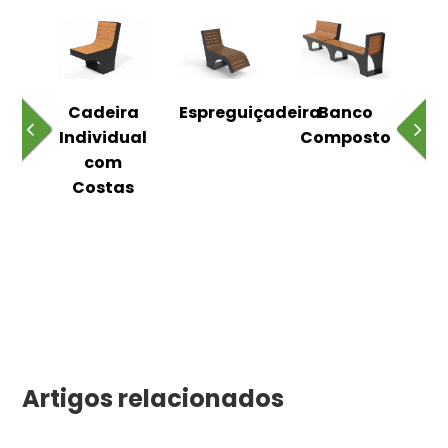
o
Cadeira
Espreguiçadeira
Banco
m
Individual
Composto
as
com
Costas
Artigos relacionados