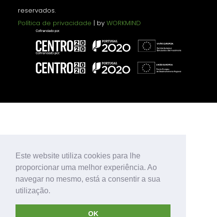
reservados.
Política de privacidade
| by
WORKMIND
Este website utiliza cookies para lhe
proporcionar uma melhor experiência. Ao
navegar no mesmo, está a consentir a sua
utilização.
OK