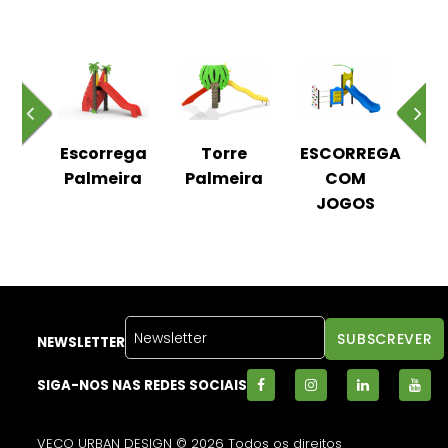
o
Escorrega
Torre
ESCORREGA
Palmeira
Palmeira
COM
JOGOS
NEWSLETTER
SIGA-NOS NAS REDES SOCIAIS
VECO URBAN DESIGN © 2026 Todos os direitos