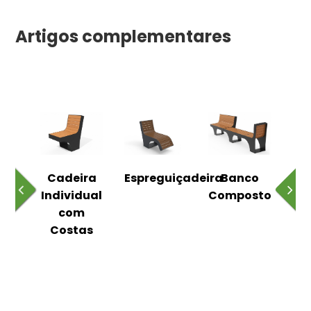
Artigos complementares
o
Cadeira
Espreguiçadeira
Banco
m
Individual
Composto
as
com
Costas