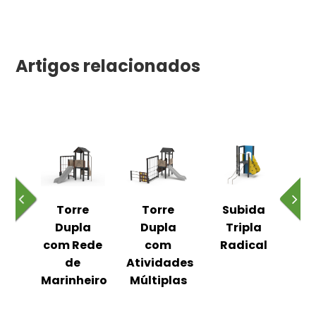
Artigos relacionados
l
Torre
Torre
Subida
al
Dupla
Dupla
Tripla
R
com Rede
com
Radical
ega
de
Atividades
Es
o
Marinheiro
Múltiplas