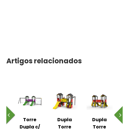
C
Artigos relacionados
a
Torre
Dupla
Dupla
com
Dupla c/
Torre
Torre
To