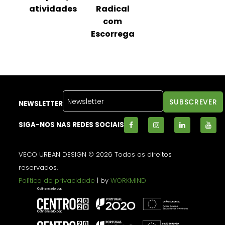
ha
atividades
Radical
C
com
Escorrega
NEWSLETTER
SIGA-NOS NAS REDES SOCIAIS
VECO URBAN DESIGN © 2026 Todos os direitos
reservados.
Política de privacidade
| by
WORKMIND