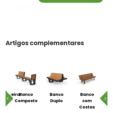
Artigos complementares
uiçadeira
Banco
Banco
Banco
Composto
Duplo
com
In
Costas