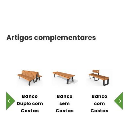
Artigos complementares
o
Banco
Banco
Banco
ual
Duplo com
sem
com
m
Costas
Costas
Costas
C
as