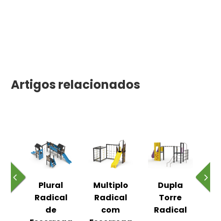
Artigos relacionados
exo
Plural
Multiplo
Dupla
Co
al
Radical
Radical
Torre
R
de
com
Radical