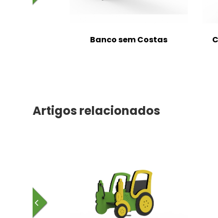
m Costas
Banco sem Costas
C
Artigos relacionados