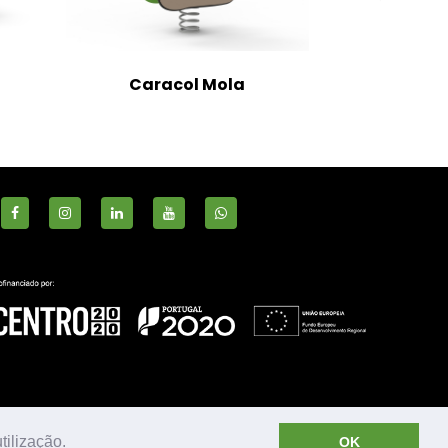
Caracol Mola
S
tilização.
OK