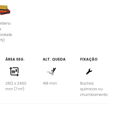
etileno
a
sidade
PE)
ÁREA SEG.
ALT. QUEDA
FIXAÇÃO
2612 x 2460
418 mm
Buchas
mm (7 m²)
químicas ou
chumbamento