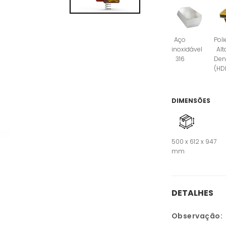
Aço
Poli
inoxidável
Alt
316
Den
(HD
DIMENSÕES
500 x 612 x 947
mm
DETALHES
Observação: