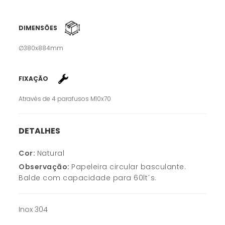
DIMENSÕES
∅380x884mm
FIXAÇÃO
Através de 4 parafusos M10x70
DETALHES
Cor:
Natural
Observação:
Papeleira
circular basculante.
Balde com capacidade para 60lt´s.
Inox 304