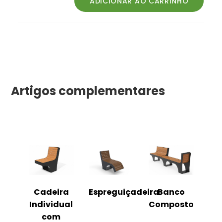
Artigos complementares
o
Cadeira
Espreguiçadeira
Banco
m
Individual
Composto
as
com