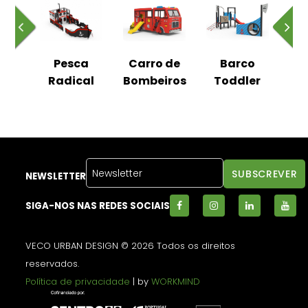
io
Pesca
Carro de
Barco
Radical
Bombeiros
Toddler
NEWSLETTER
SIGA-NOS NAS REDES SOCIAIS
VECO URBAN DESIGN © 2026 Todos os direitos
reservados.
Política de privacidade
| by
WORKMIND