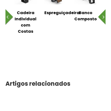
o
Cadeira
Espreguiçadeira
Banco
m
Individual
Composto
as
com
Costas
Artigos relacionados