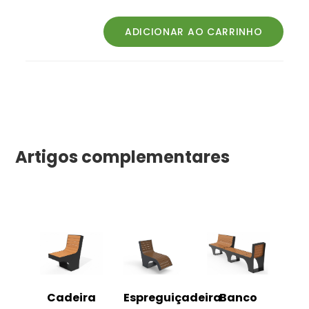
Artigos complementares
o
Cadeira
Espreguiçadeira
Banco