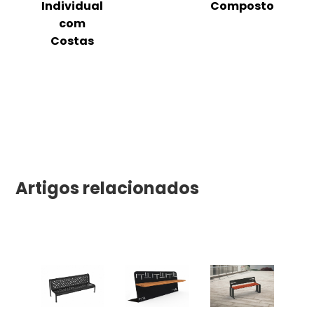
m
Individual
Composto
as
com
Costas
Artigos relacionados