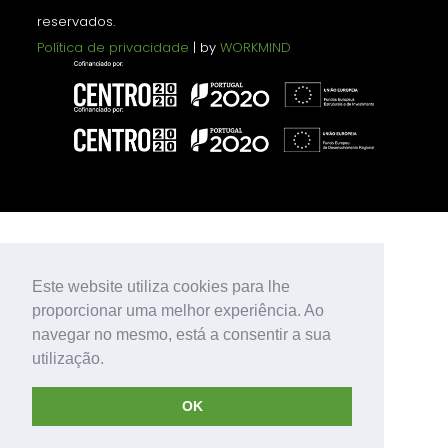
reservados.
Política de privacidade
| by
WORKMIND
Este website utiliza cookies para lhe
proporcionar uma melhor experiência. Ao
navegar no mesmo, está a consentir a sua
utilização.
OK