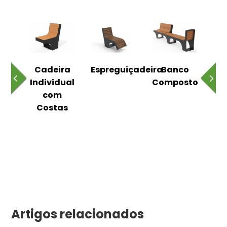
o
Cadeira
Espreguiçadeira
Banco
m
Individual
Composto
as
com
Costas
Artigos relacionados