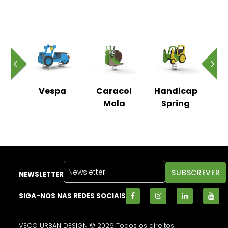
a
Vespa
Caracol
Handicap
aio
Mola
Spring
Pa
NEWSLETTER
SIGA-NOS NAS REDES SOCIAIS
VECO URBAN DESIGN © 2026 Todos os direitos