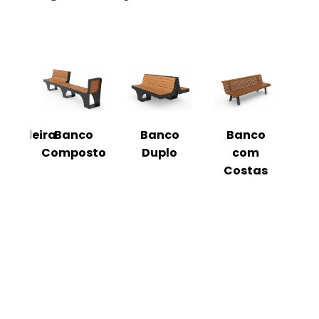
uiçadeira
Banco
Banco
Banco
Composto
Duplo
com
In
Costas
C