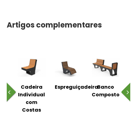
Artigos complementares
o
Cadeira
Espreguiçadeira
Banco
m
Individual
Composto
as
com
Costas