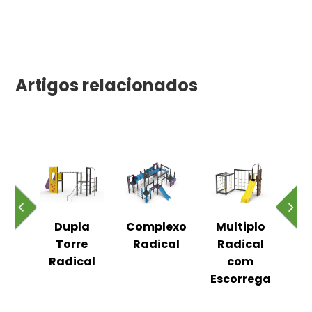
Artigos relacionados
al
Dupla
Complexo
Multiplo
R
b
Torre
Radical
Radical
Radical
com
Escorrega