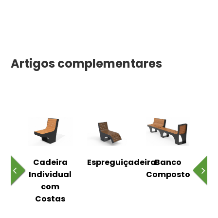
Artigos complementares
o
Cadeira
Espreguiçadeira
Banco
m
Individual
Composto
as
com
Costas