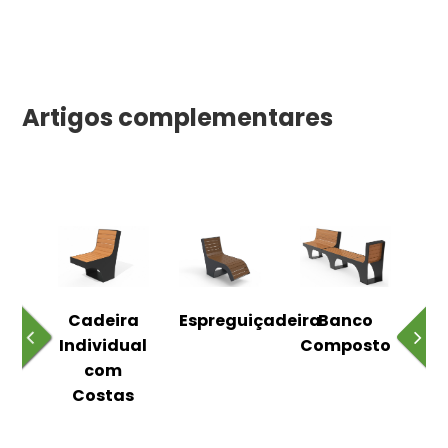
Artigos complementares
o
Cadeira
Espreguiçadeira
Banco
m
Individual
Composto
as
com
Costas