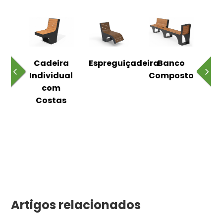
o
Cadeira
Espreguiçadeira
Banco
m
Individual
Composto
as
com
Costas
Artigos relacionados