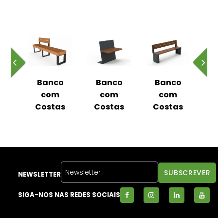
o
Banco
Banco
Banco
m
com
com
com
as
Costas
Costas
Costas
C
NEWSLETTER
SIGA-NOS NAS REDES SOCIAIS