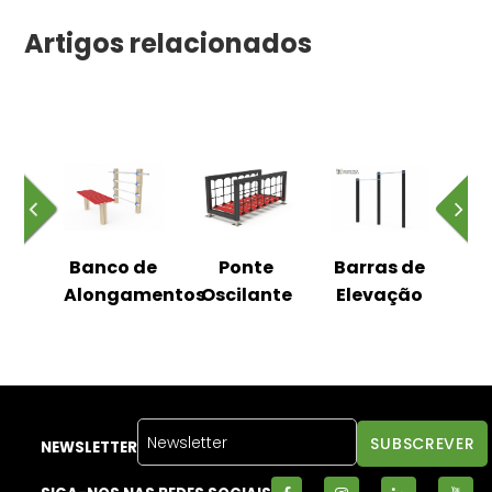
Artigos relacionados
na
Banco de
Ponte
Barras de
R
Alongamentos
Oscilante
Elevação
NEWSLETTER