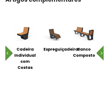
o
Cadeira
Espreguiçadeira
Banco
m
Individual
Composto
as
com
Costas