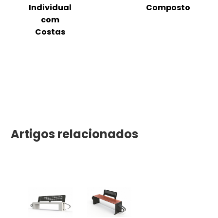
m
Individual
Composto
as
com
Costas
Artigos relacionados