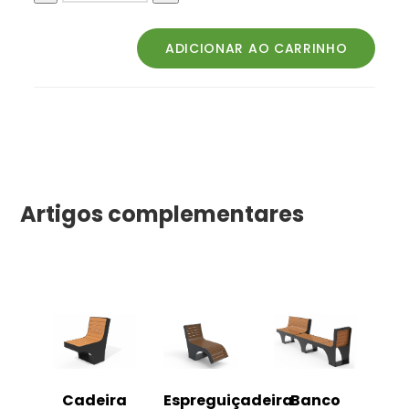
Artigos complementares
o
Cadeira
Espreguiçadeira
Banco