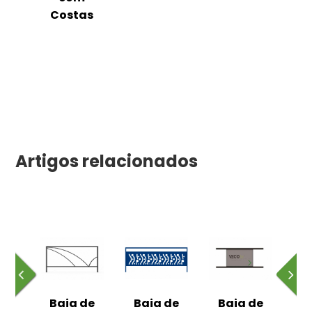
Costas
Artigos relacionados
de
Baia de
Baia de
Baia de
B