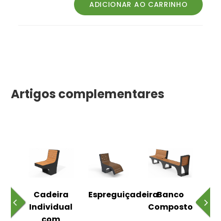
Artigos complementares
o
Cadeira
Espreguiçadeira
Banco
m
Individual
Composto
as
com