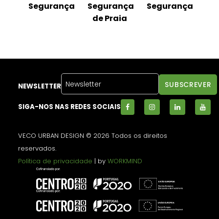
nça
Segurança
Segurança
Segurança
Se
de Praia
NEWSLETTER
SIGA-NOS NAS REDES SOCIAIS
VECO URBAN DESIGN © 2026 Todos os direitos
reservados.
Política de privacidade
| by
WORKMIND