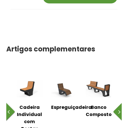
Artigos complementares
o
Cadeira
Espreguiçadeira
Banco
m
Individual
Composto
as
com