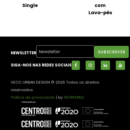
o
Single
com
Lava-pés
NEWSLETTER
SIGA-NOS NAS REDES SOCIAIS
VECO URBAN DESIGN © 2026 Todos os direitos
reservados.
Política de privacidade
| by
WORKMIND