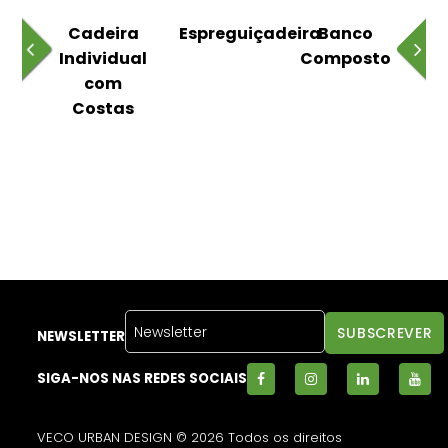
o
Cadeira
Espreguiçadeira
Banco
m
Individual
Composto
as
com
Costas
NEWSLETTER
SIGA-NOS NAS REDES SOCIAIS
VECO URBAN DESIGN © 2026 Todos os direitos