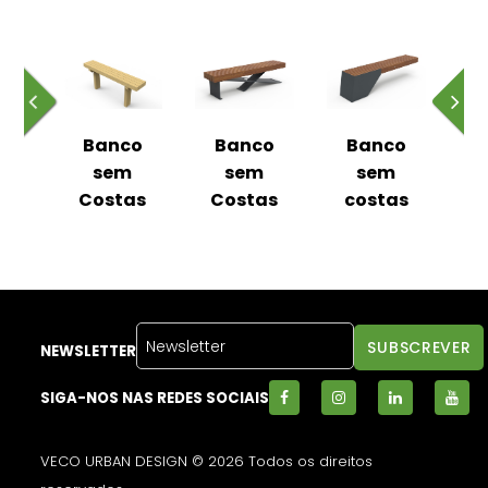
o
Banco
Banco
Banco
m
sem
sem
sem
as
Costas
Costas
costas
C
NEWSLETTER
SIGA-NOS NAS REDES SOCIAIS
VECO URBAN DESIGN © 2026 Todos os direitos