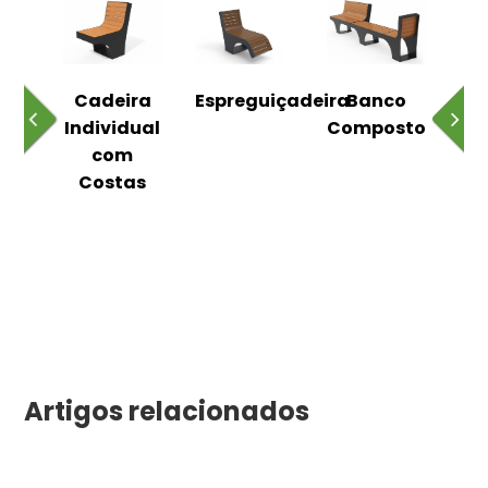
o
Cadeira
Espreguiçadeira
Banco
m
Individual
Composto
as
com
Costas
Artigos relacionados