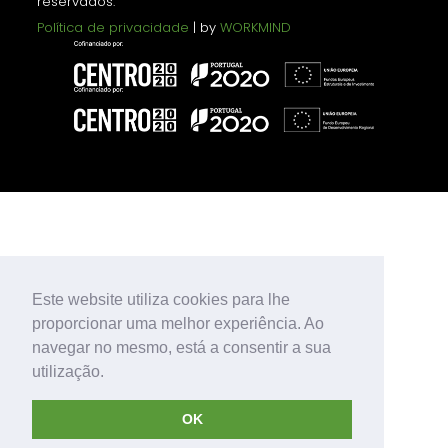
reservados.
Política de privacidade
| by
WORKMIND
Este website utiliza cookies para lhe
proporcionar uma melhor experiência. Ao
navegar no mesmo, está a consentir a sua
utilização.
OK