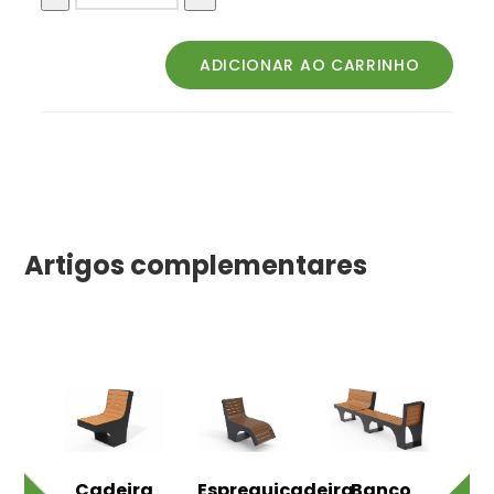
Artigos complementares
o
Cadeira
Espreguiçadeira
Banco