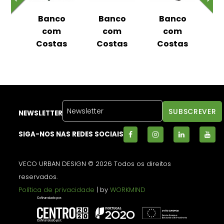
o
Banco
Banco
Banco
m
com
com
com
as
Costas
Costas
Costas
C
NEWSLETTER
SIGA-NOS NAS REDES SOCIAIS
VECO URBAN DESIGN © 2026 Todos os direitos
reservados.
Política de privacidade
| by
WORKMIND