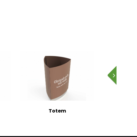
Totem
Sinalét