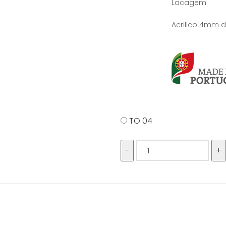
Lacagem
Acrilico 4mm 
TO 04