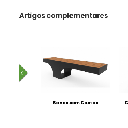
Artigos complementares
em Costas
Cadeira Individual com
Costas