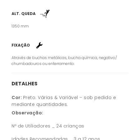
ALT. QUEDA
1350 mm
FIXAÇÃO
Através de buchas metálicas, bucha química, negativo/
chumbadouros ou enterramento.
DETALHES
Cor:
Preto: Várias & Variável – sob pedido e
mediante quantidades.
Observação:
Nº de Utiliadores _ 24 crianças
Idades Recomendadas _ 3 a 12 anos