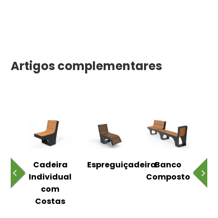
Artigos complementares
o
Cadeira
Espreguiçadeira
Banco
m
Individual
Composto
as
com
Costas