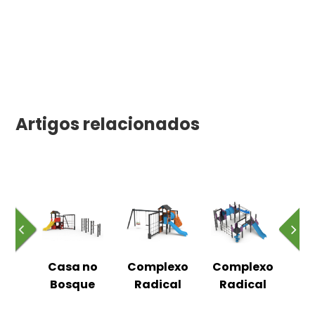
Artigos relacionados
de
Casa no
Complexo
Complexo
T
ades
Bosque
Radical
Radical
At