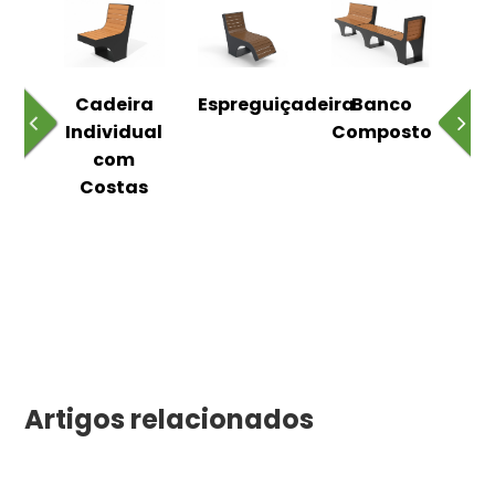
o
Cadeira
Espreguiçadeira
Banco
m
Individual
Composto
as
com
Costas
Artigos relacionados