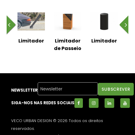
dor
Limitador
Limitador
Limitador
Li
de Passeio
NEWSLETTER
SIGA-NOS NAS REDES SOCIAIS
VECO URBAN DESIGN © 2026 Todos os direitos
reservados.