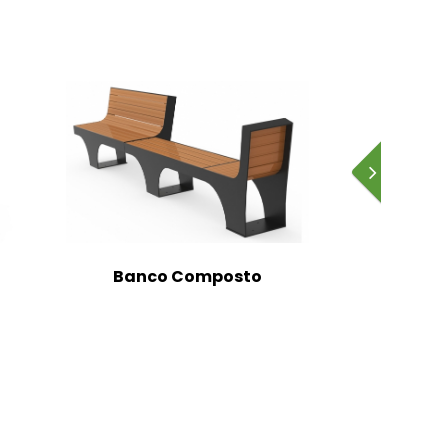
Banco Composto
Banc