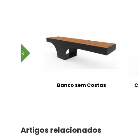
m Costas
Banco sem Costas
C
Artigos relacionados