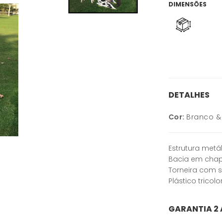
DIMENSÕES
DETALHES
Cor:
Branco &
Estrutura met
Bacia em chap
Torneira com s
Plástico tricol
GARANTIA 2