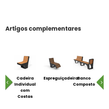
Artigos complementares
o
Cadeira
Espreguiçadeira
Banco
m
Individual
Composto
as
com
Costas