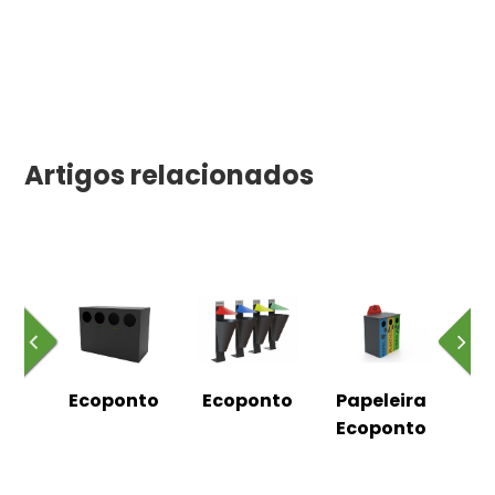
Artigos relacionados
nto
Ecoponto
Ecoponto
Papeleira
Ec
Ecoponto
c/ 