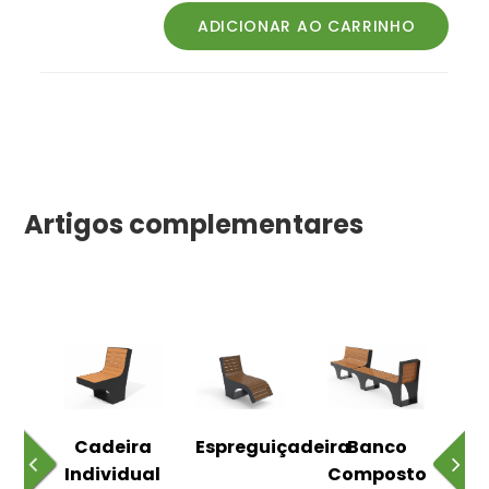
Artigos complementares
o
Cadeira
Espreguiçadeira
Banco
m
Individual
Composto