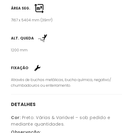
ÁREA SEG.
7167 x 5404 mm (39m²)
ALT. QUEDA
1200 mm
FIXAÇÃO
Através de buchas metálicas, bucha química, negativo/
chumbadouros ou enterramento.
DETALHES
Cor:
Preto: Várias & Variável – sob pedido e
mediante quantidades.
Observação: