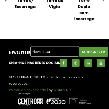
a
Torre c/
Torre de
Torre
com
Escorrega
Vigia
Dupla
ega
com
Escorrega
Es
NEWSLETTER
SIGA-NOS NAS REDES SOCIAIS
VECO URBAN DESIGN © 2026 Todos os direitos
reservados.
Política de privacidade
| by
WORKMIND