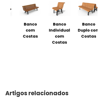
o
Banco
Banco
Banco
o
com
Individual
Duplo com
Costas
com
Costas
C
Costas
Artigos relacionados