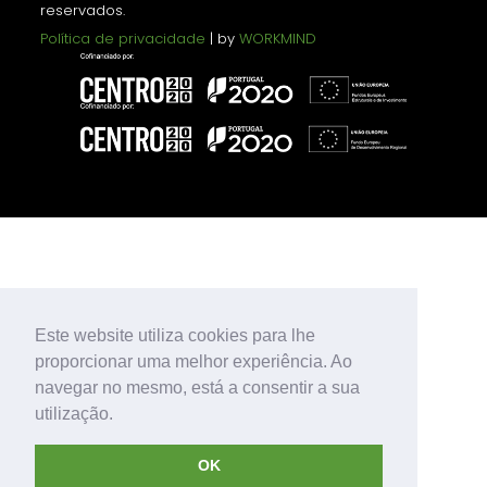
reservados.
Política de privacidade
| by
WORKMIND
Este website utiliza cookies para lhe
proporcionar uma melhor experiência. Ao
navegar no mesmo, está a consentir a sua
utilização.
OK