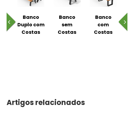
o
Banco
Banco
Banco
ual
Duplo com
sem
com
m
Costas
Costas
Costas
C
as
Artigos relacionados