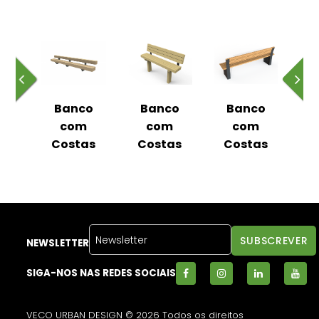
o
Banco
Banco
Banco
m
com
com
com
as
Costas
Costas
Costas
C
NEWSLETTER
SIGA-NOS NAS REDES SOCIAIS
VECO URBAN DESIGN © 2026 Todos os direitos