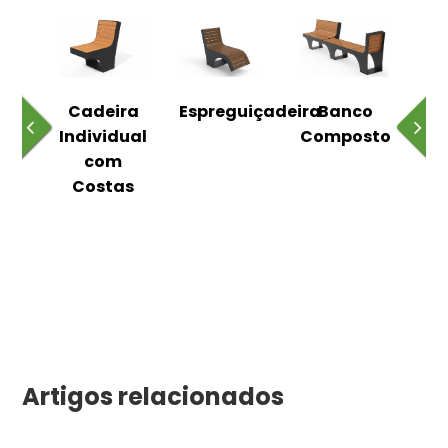
o
Cadeira
Espreguiçadeira
Banco
m
Individual
Composto
as
com
Costas
Artigos relacionados