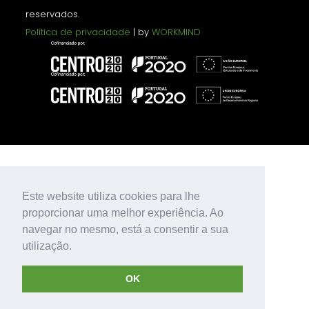
reservados.
Política de privacidade
| by
WORKMIND
Este website utiliza cookies para lhe
proporcionar uma melhor experiência. Ao
navegar no mesmo, está a consentir a sua
utilização.
OK