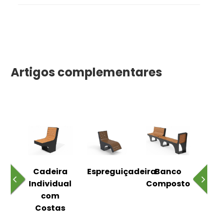
Artigos complementares
o
Cadeira
Espreguiçadeira
Banco
m
Individual
Composto
as
com
Costas