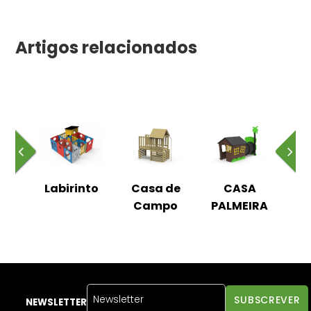
Artigos relacionados
ha
Labirinto
Casa de
CASA
C
ial
Campo
PALMEIRA
de
NEWSLETTER