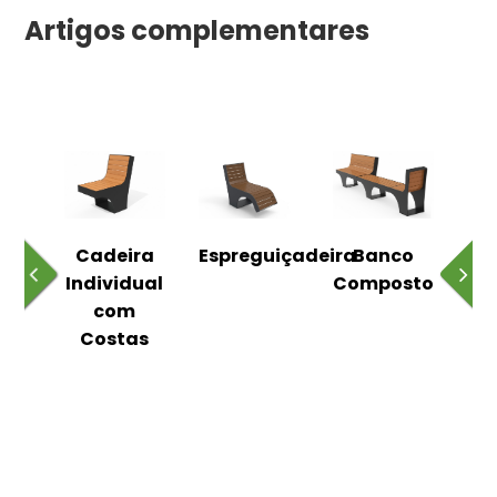
Artigos complementares
o
Cadeira
Espreguiçadeira
Banco
m
Individual
Composto
as
com
Costas