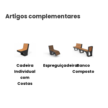
Artigos complementares
o
Cadeira
Espreguiçadeira
Banco
m
Individual
Composto
as
com
Costas