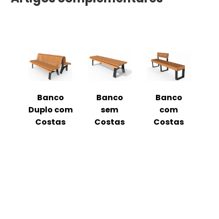
o
Banco
Banco
Banco
ual
Duplo com
sem
com
m
Costas
Costas
Costas
C
as