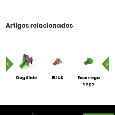
Artigos relacionados
ega
Dog Slide
ELIUS
Escorrega
nte
Sapo
Co