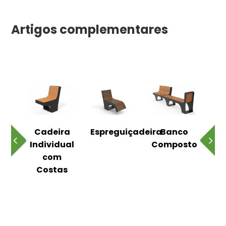
Artigos complementares
o
Cadeira
Espreguiçadeira
Banco
m
Individual
Composto
as
com
Costas