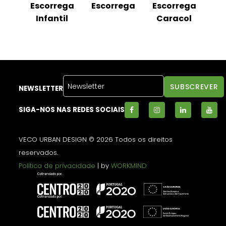
da
Escorrega
Escorrega
Escorrega
C
ta
Infantil
Caracol
F
NEWSLETTER
SIGA-NOS NAS REDES SOCIAIS
VECO URBAN DESIGN © 2026 Todos os direitos
reservados.
Política de privacidade
| by
WORKMIND