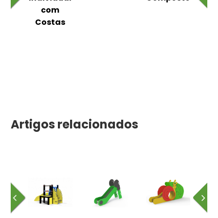
as
com
Costas
Artigos relacionados