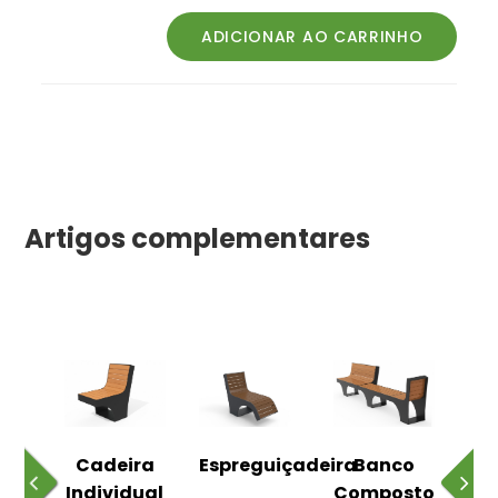
Artigos complementares
o
Cadeira
Espreguiçadeira
Banco
m
Individual
Composto