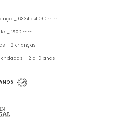
rança _ 6834 x 4090 mm
eda _ 1500 mm
res _ 2 crianças
endadas _ 2 a 10 anos
 ANOS