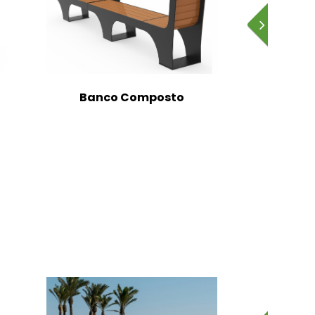
Banco Composto
Banc