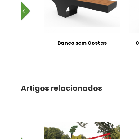
m Costas
Banco sem Costas
C
Artigos relacionados