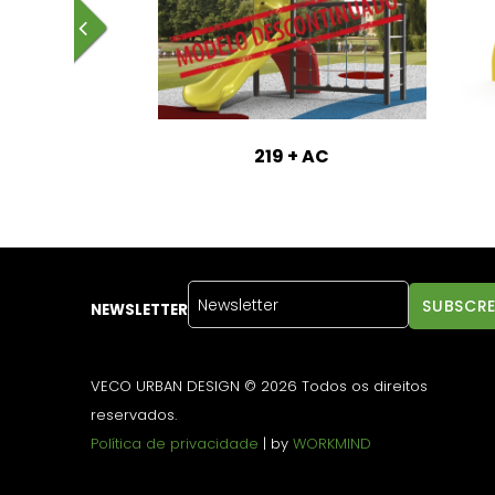
a Coruja
219 + AC
NEWSLETTER
VECO URBAN DESIGN © 2026 Todos os direitos
reservados.
Política de privacidade
| by
WORKMIND