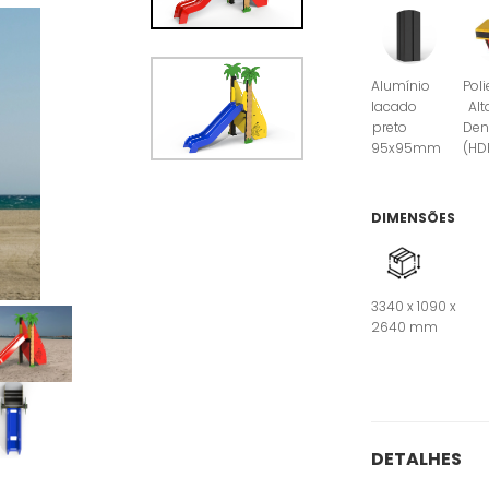
Alumínio
Poli
lacado
Alt
preto
Den
95x95mm
(HD
DIMENSÕES
3340 x 1090 x
2640 mm
DETALHES