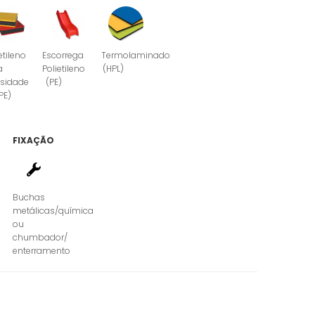
etileno
Escorrega
Termolaminado
a
Polietileno
(HPL)
sidade
(PE)
PE)
FIXAÇÃO
Buchas
metálicas/química
ou
chumbador/
enterramento