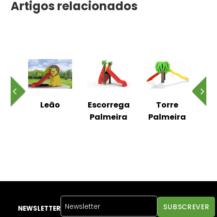
Artigos relacionados
REGA
Leão
Escorrega
Torre
Es
M
Palmeira
Palmeira
co
S
ma
NEWSLETTER