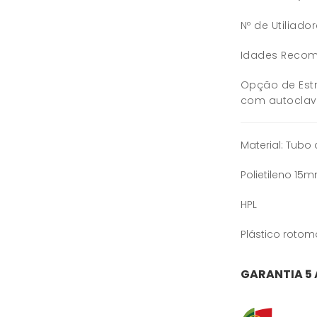
Nº de Utiliado
Idades Recom
Opção de Estr
com autoclav
Material: Tubo
Polietileno 15
HPL
Plástico roto
GARANTIA 5