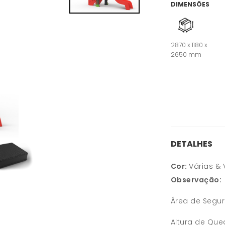
DIMENSÕES
2870 x 1180 x
2650 mm
DETALHES
Cor:
Várias & 
Observação:
Área de Segu
Altura de Que