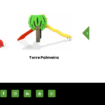
Torre Palmeira
Escorrega
mar
S