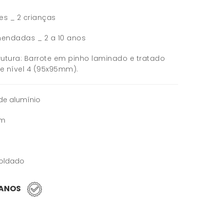
res _ 2 crianças
endadas _ 2 a 10 anos
utura: Barrote em pinho laminado e tratado
e nível 4 (95x95mm).
 de alumínio
mm
moldado
 ANOS