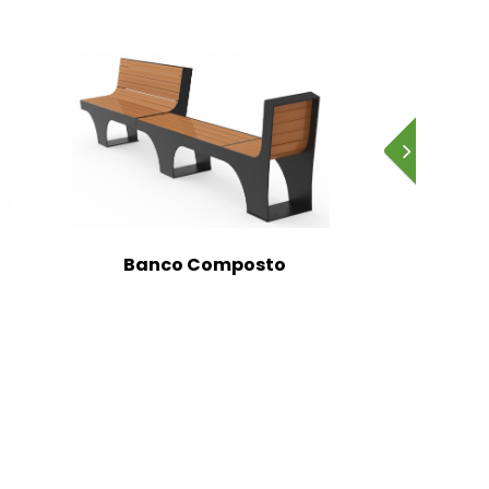
Banco Composto
Banc