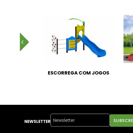
om rede de
ESCORREGA COM JOGOS
heiro
NEWSLETTER