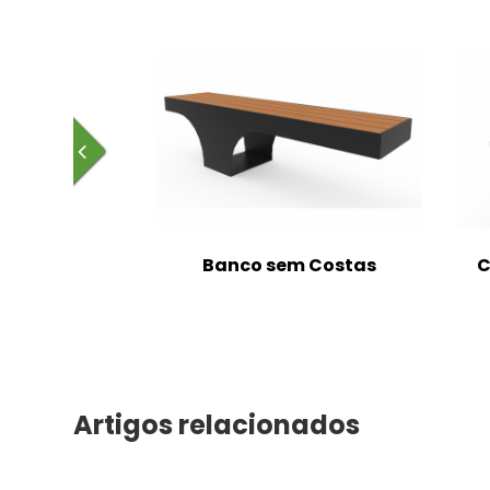
m Costas
Banco sem Costas
C
Artigos relacionados