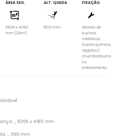
ÁREA SEG.
ALT. QUEDA
FIXAÇÃO
6834 x 4090
1500 mm
Através de
mm (28m²)
buchas
metálicas,
bucha química,
negativo/
chumbadouros
ou
enterramento.
Variável
rança _ 6355 x 4180 mm
da _ 1150 mm