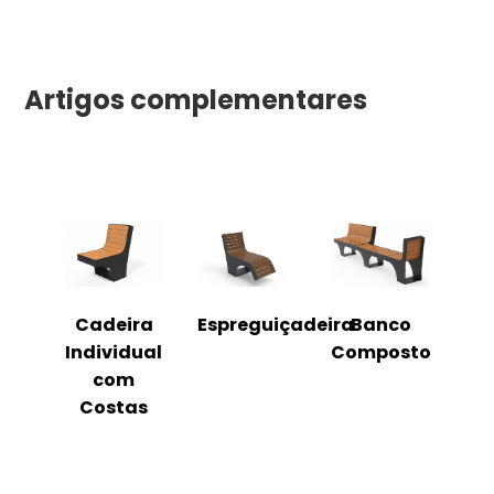
Artigos complementares
o
Cadeira
Espreguiçadeira
Banco
m
Individual
Composto
as
com
Costas